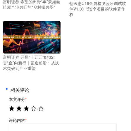
富明证券 希望的田野“丰”景如画
创医惠C18金属检测蓝牙调试软
绘就产业兴旺的“乡村振兴图”
件V1.0》等2个项目的软件著作
权
富明证券 开局“十五五”&#32;
奋“企”向新行｜竞逐前沿：从技
术突破到产业重塑
相关评论
本文评分
*
评论内容
*