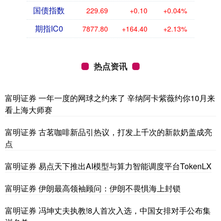
国债指数
229.69
+0.10
+0.04%
期指IC0
7877.80
+164.40
+2.13%
热点资讯
富明证券 一年一度的网球之约来了 辛纳阿卡紫薇约你10月来
看上海大师赛
富明证券 古茗咖啡新品引热议，打发上千次的新款奶盖成亮
点
富明证券 易点天下推出AI模型与算力智能调度平台TokenLX
富明证券 伊朗最高领袖顾问：伊朗不畏惧海上封锁
富明证券 冯坤丈夫执教!8人首次入选，中国女排对手公布集