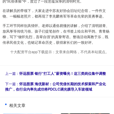
的“民俗体验”中，度过了一段意蕴深厚的清明时光。
在讲解员的带领下，大家走进中苏友好协会旧址纪念馆，一件件文
物、一幅幅老照片，都再现了李兆麟将军等革命先辈的英勇事迹。
手工环节同样别具情怀。老师以通俗易懂的讲解，介绍了清明踏青、
放风筝等传统习俗。孩子们提笔创作，在书签上绘出和平鸽、青青杨
柳，写下“缅怀先烈，吾辈自强”的真挚寄语。整场活动寓教于乐，既
传承民俗文化，也铭记革命历史，获得家长们的一致好评。
十大配资平台app下载提示：文章来自网络，不代表本站观点。
上一篇：
怀远股票 银行“打工人”薪资曝光！这三类岗位集中调整
下一篇：
怀远股票 海优新材：公司凭借长期的技术探索和产业化
推广，在行业内率先成功将PDCLC调光膜导入车玻领域
相关文章