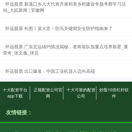
​怀远股票 新溪口乡人大代表开展和美乡村建设专题考察学习活
动_大皖新闻 | 安徽网
​怀远股票 长图丨莫大意！防汛关键期安全防护指南来了
​怀远股票 广东宏远续约情况揭秘，老将留队加重点培养新星_黄
荣奇_张文逸_球员
​怀远股票 出口爆发，中国工业机器人迈向高端
十大配资平台
正规配资公司官
十大可靠的配资
炒股10倍杠杆软
app下载
网
公司
件
友情链接：