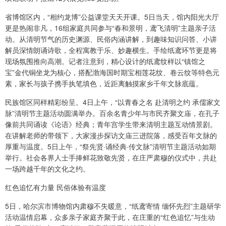
省博馆区内，“相约龙博”公益课堂天天开课。5日当天，馆内阳光大厅
更是热闹非凡，16组家庭共同参与“春和景明，鸢飞清明”主题亲子活
动。从清明节气的历史渊源、民俗内涵讲解，到趣味知识问答、小讲
解员深情朗诵诗歌，全程寓教于乐、妙趣横生。手绘纸鸢环节更是将
现场氛围推向高潮。记者注意到，精心设计的纸鸢纹样以“镇馆之
宝”金代铜坐龙为核心，搭配渤海国时期宝相莲花纹、卷云纹等特色元
素，家长与孩子携手执笔填色，近距离触摸家乡千年文脉底蕴。
民族馆区同样精彩纷呈。4日上午，“以青春之名 赴清明之约 承儒家文
脉”清明节主题活动圆满举办。百余名青少年与市民齐聚文庙，在孔子
像前共同诵读《论语》经典；青年宫学生带来清明主题互动情景剧。
在讲解老师的带领下，大家漫步探访文庙三进院落，感受百年文脉的
厚重与温度。5日上午，“祭先贤·诵经典·传文脉”清明节主题活动如期
举行。社会各界人士手捧鲜花致敬先贤，在庄严肃穆的仪式中，共赴
一场跨越千年的文化之约。
红色追忆有力量 民俗体验有温度
5日，哈尔滨市博物馆内肃穆不失暖意，“纸鸢寄情 缅怀先烈”主题研学
活动温情启幕，众多亲子家庭齐聚于此，在庄重的“红色追忆”与生动