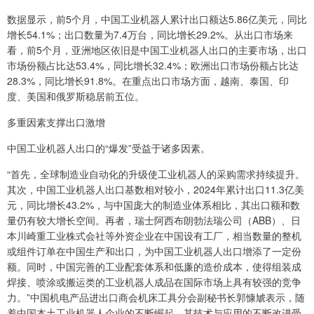
数据显示，前5个月，中国工业机器人累计出口额达5.86亿美元，同比
增长54.1%；出口数量为7.4万台，同比增长29.2%。从出口市场来
看，前5个月，亚洲地区依旧是中国工业机器人出口的主要市场，出口
市场份额占比达53.4%，同比增长32.4%；欧洲出口市场份额占比达
28.3%，同比增长91.8%。在重点出口市场方面，越南、泰国、印
度、美国和俄罗斯稳居前五位。
多重因素支撑出口激增
中国工业机器人出口的“爆发”受益于诸多因素。
“首先，全球制造业自动化的升级使工业机器人的采购需求持续提升。
其次，中国工业机器人出口基数相对较小，2024年累计出口11.3亿美
元，同比增长43.2%，与中国庞大的制造业体系相比，其出口额和数
量仍有较大增长空间。再者，瑞士阿西布朗勃法瑞公司（ABB）、日
本川崎重工业株式会社等外资企业在中国设有工厂，相当数量的整机
或组件订单在中国生产和出口，为中国工业机器人出口增添了一定份
额。同时，中国完善的工业配套体系和低廉的造价成本，使得组装成
焊接、喷涂或搬运类的工业机器人成品在国际市场上具有较强的竞争
力。”中国机电产品进出口商会机床工具分会副秘书长郭慷虓表示，随
着中国本土工业机器人企业的不断崛起，其技术与应用的不断改进受